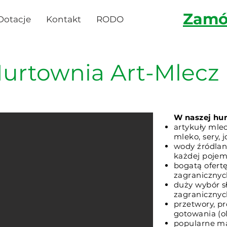
Zamówienia:
Zamów
Dotacje
Dotacje
Kontakt
More
RODO
urtownia Art-Mlecz
W naszej hur
artykuły mle
mleko, sery, j
wody źródlan
każdej pojem
bogatą ofertę
zagranicznyc
duży wybór sł
zagranicznyc
przetwory, pr
gotowania (ol
popularne ma