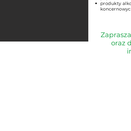
produkty alk
koncernowych
Zaprasz
oraz 
i
Art-Mlecz Sp. Jawna
Hurtownia nabiałowo-spożywcza
ul. Śląska 64a, 32-500 Chrzanów
Wykonanie strony:
PRacownia - Agencja Kreatywna