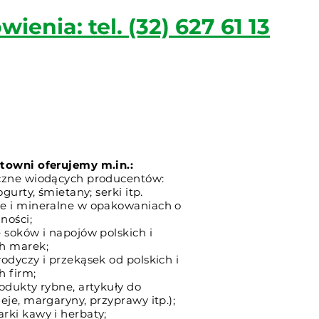
 tel. (32) 627 61 13
ienia: tel. (32) 627 61 13
towni oferujemy m.in.:
czne wiodących producentów:
ogurty, śmietany; serki itp.
e i mineralne w opakowaniach o
ności;
 soków i napojów polskich i
h marek;
odyczy i przekąsek od polskich i
h firm;
odukty rybne, artykuły do
eje, margaryny, przyprawy itp.);
rki kawy i herbaty;